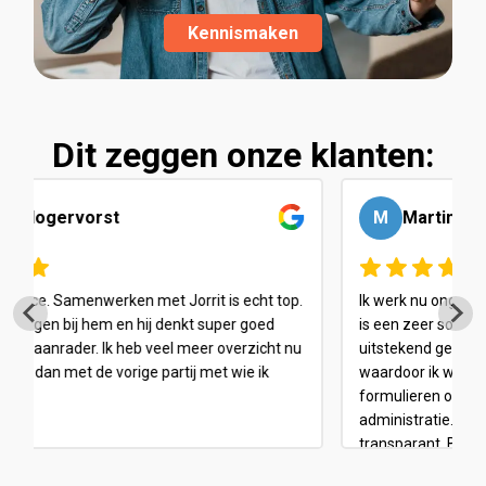
Kennismaken
Dit zeggen onze klanten:
M
Martin Brahier
Ik werk nu ongeveer een half jaar met Balancify en het
is een zeer soepele en naadloze ervaring. Ze maken
uitstekend gebruik van geïntegreerde platforms,
waardoor ik weinig tijd kwijt ben aan het invullen van
formulieren of het afhandelen van omslachtige
administratie... alles is gestroomlijnd en zeer
transparant. Bovendien geven ze gedegen
belastingadvies en hebben ze me al aanzienlijk